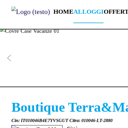
HOME
ALLOGGI
OFFER
Skip to main content
Covre case vacanze.
Covre case vacanze.
Esperienza al servizio d
Boutique Terra&M
Cin: IT010046B4E7YVSGUT Citra: 010046-LT-2880