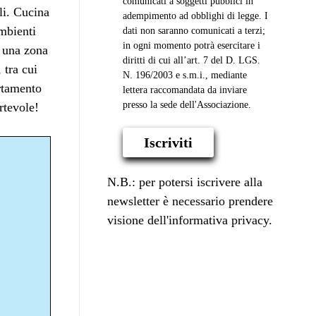
comunicati a soggetti pubblici in
li. Cucina
adempimento ad obblighi di legge. I
Ambienti
dati non saranno comunicati a terzi;
in ogni momento potrà esercitare i
n una zona
diritti di cui all’art. 7 del D. LGS.
 tra cui
N. 196/2003 e s.m.i., mediante
rtamento
lettera raccomandata da inviare
presso la sede dell'Associazione.
rtevole!
Iscriviti
N.B.: per potersi iscrivere alla
newsletter è necessario prendere
visione dell'informativa privacy.