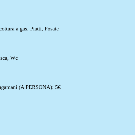
ottura a gas, Piatti, Posate
asca, Wc
sciugamani (A PERSONA): 5€