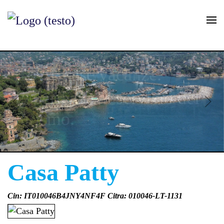
Skip to main content
Covre case vacanze.
Esperienza al servizio del
turismo.
Casa Patty
Cin: IT010046B4JNY4NF4F Citra: 010046-LT-1131