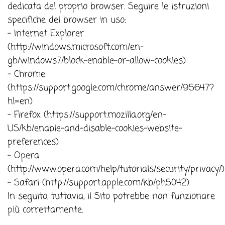
dedicata del proprio browser. Seguire le istruzioni
specifiche del browser in uso:
- Internet Explorer
(
http://windows.microsoft.com/en-
gb/windows7/block-enable-or-allow-cookies
)
- Chrome
(
https://support.google.com/chrome/answer/95647?
hl=en
)
- Firefox (
https://support.mozilla.org/en-
US/kb/enable-and-disable-cookies-website-
preferences
)
- Opera
(
http://www.opera.com/help/tutorials/security/privacy/
)
- Safari (
http://support.apple.com/kb/ph5042
)
In seguito, tuttavia, il Sito potrebbe non funzionare
più correttamente.